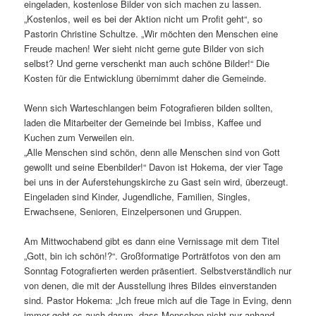
eingeladen, kostenlose Bilder von sich machen zu lassen.
„Kostenlos, weil es bei der Aktion nicht um Profit geht“, so
Pastorin Christine Schultze. „Wir möchten den Menschen eine
Freude machen! Wer sieht nicht gerne gute Bilder von sich
selbst? Und gerne verschenkt man auch schöne Bilder!“ Die
Kosten für die Entwicklung übernimmt daher die Gemeinde.
Wenn sich Warteschlangen beim Fotografieren bilden sollten,
laden die Mitarbeiter der Gemeinde bei Imbiss, Kaffee und
Kuchen zum Verweilen ein.
„Alle Menschen sind schön, denn alle Menschen sind von Gott
gewollt und seine Ebenbilder!“ Davon ist Hokema, der vier Tage
bei uns in der Auferstehungskirche zu Gast sein wird, überzeugt.
Eingeladen sind Kinder, Jugendliche, Familien, Singles,
Erwachsene, Senioren, Einzelpersonen und Gruppen.
Am Mittwochabend gibt es dann eine Vernissage mit dem Titel
„Gott, bin ich schön!?“. Großformatige Porträtfotos von den am
Sonntag Fotografierten werden präsentiert. Selbstverständlich nur
von denen, die mit der Ausstellung ihres Bildes einverstanden
sind. Pastor Hokema: „Ich freue mich auf die Tage in Eving, denn
immer geht es auch darum, dass Menschen nicht nur anhand