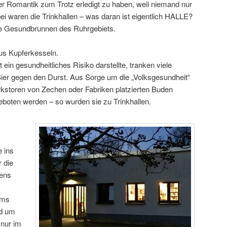
er Romantik zum Trotz erledigt zu haben, weil niemand nur
i waren die Trinkhallen – was daran ist eigentlich HALLE?
die Gesundbrunnen des Ruhrgebiets.
s Kupferkesseln.
ein gesundheitliches Risiko darstellte, tranken viele
ier gegen den Durst. Aus Sorge um die „Volksgesundheit“
erkstoren von Zechen oder Fabriken platzierten Buden
eboten werden – so wurden sie zu Trinkhallen.
e ins
 die
bens
ums
nd um
 nur im