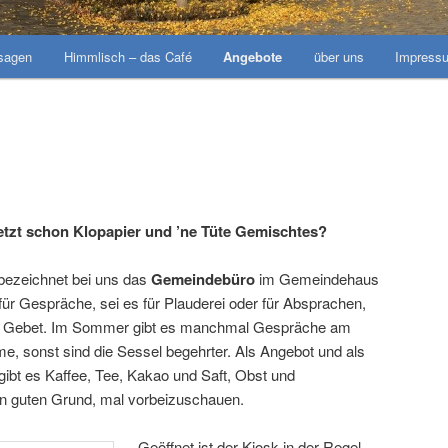
sagen
Himmlisch – das Café
Angebote
über uns
Impress
jetzt schon Klopapier und ’ne Tüte Gemischtes?
bezeichnet bei uns das
Gemeindebüro
im Gemeindehaus
für Gespräche, sei es für Plauderei oder für Absprachen,
und Gebet. Im Sommer gibt es manchmal Gespräche am
e, sonst sind die Sessel begehrter. Als Angebot und als
gibt es Kaffee, Tee, Kakao und Saft, Obst und
n guten Grund, mal vorbeizuschauen.
Geöffnet ist der Kiosk in der Regel