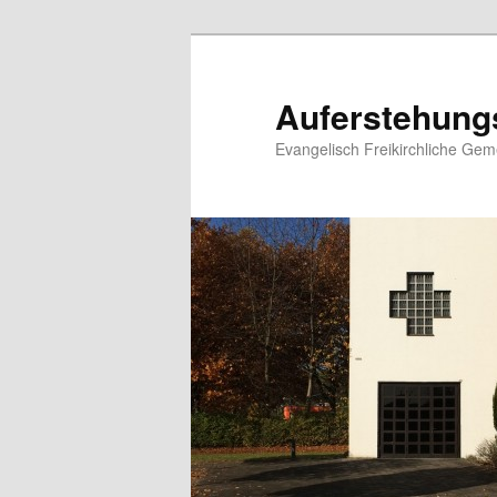
Zum
primären
Inhalt
Auferstehung
springen
Evangelisch Freikirchliche Ge