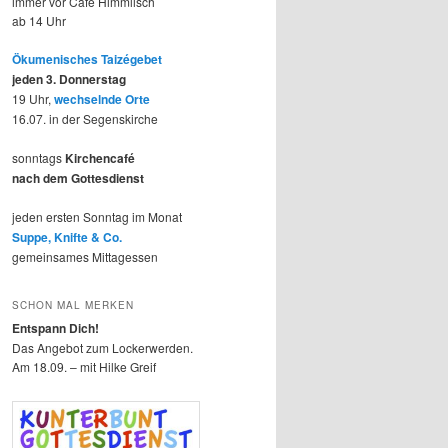
immer vor Café Himmlisch
ab 14 Uhr
Ökumenisches Taizégebet
jeden 3. Donnerstag
19 Uhr,
wechselnde Orte
16.07. in der Segenskirche
sonntags
Kirchencafé
nach dem Gottesdienst
jeden ersten Sonntag im Monat
Suppe, Knifte & Co.
gemeinsames Mittagessen
SCHON MAL MERKEN
Entspann Dich!
Das Angebot zum Lockerwerden.
Am 18.09. – mit Hilke Greif