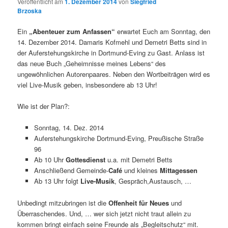
Veröffentlicht am
1. Dezember 2014
von
Siegfried
Brzoska
Ein
„Abenteuer zum Anfassen“
erwartet Euch am Sonntag, den
14. Dezember 2014. Damaris Kofmehl und Demetri Betts sind in
der Auferstehungskirche in Dortmund-Eving zu Gast. Anlass ist
das neue Buch „Geheimnisse meines Lebens“ des
ungewöhnlichen Autorenpaares. Neben den Wortbeiträgen wird es
viel Live-Musik geben, insbesondere ab 13 Uhr!
Wie ist der Plan?:
Sonntag, 14. Dez. 2014
Auferstehungskirche Dortmund-Eving, Preußische Straße
96
Ab 10 Uhr
Gottesdienst
u.a. mit Demetri Betts
Anschließend Gemeinde-
Café
und kleines
Mittagessen
Ab 13 Uhr folgt
Live-Musik
, Gespräch,Austausch, …
Unbedingt mitzubringen ist die
Offenheit für Neues
und
Überraschendes. Und, … wer sich jetzt nicht traut allein zu
kommen bringt einfach seine Freunde als „Begleitschutz“ mit.