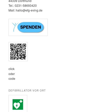
44339 Dortmund
Tel.: 0231-58693420‬
Mail: hallo@efg-eving.de
click
oder
code
DEFIBRILLATOR VOR ORT