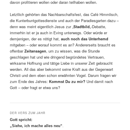
davon profitieren wollen oder daran teilhaben wollen.
Letztlich gehörten das Nachbarschaftsfest, das Café Himmlisch,
die Kunterbuntgottesdienste und auch der Paradiesgarten dazu –
denn was meint eigentlich Jesus zur „
Stadtbild
„-Debatte,
immerhin ist er ja auch in Eving unterwegs. Oder würde er
demjenigen, der es nötigt hat,
auch noch das Unterhemd
mitgeben – oder worauf kommt es an? Andererseits braucht es
offenbar
Zeitansagen
, um zu wissen, was die Stunde
geschlagen hat und wie dringend begründetes Vertrauen,
wirksame Hoffnung und tätige Liebe in unserer Zeit gebraucht
werden. All das aber bekommt seine Kraft aus der Gegenwart
Christi und dem eben schon erwähnten Vogel. Darum fragen wir
zum Ende des Jahres:
Kommst Du zu mir?
Und damit nach
Gott – oder fragt er etwa uns?
DER VERS ZUM JAHR
Gott spricht:
„Siehe, ich mache alles neu“
.