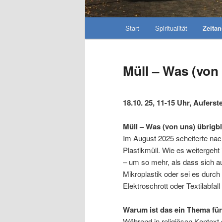
Hauptmenü
Start
Spiritualität
Zeita
Müll – Was (von 
18.10. 25, 11-15 Uhr, Aufer
Müll – Was (von uns) übrigbl
Im August 2025 scheiterte na
Plastikmüll. Wie es weitergeht 
– um so mehr, als dass sich au
Mikroplastik oder sei es durch
Elektroschrott oder Textilabfal
Warum ist das ein Thema fü
Während in religiösen Kontext 