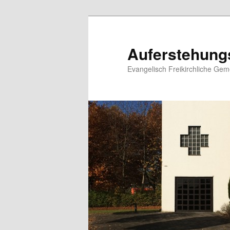
Zum
primären
Inhalt
Auferstehung
springen
Evangelisch Freikirchliche Ge