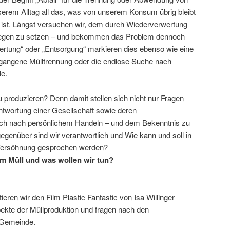
nserem Alltag all das, was von unserem Konsum übrig bleibt
ist. Längst versuchen wir, dem durch Wiederverwertung
tgegen zu setzen – und bekommen das Problem dennoch
rwertung“ oder „Entsorgung“ markieren dies ebenso wie eine
rgegangene Mülltrennung oder die endlose Suche nach
le.
u produzieren? Denn damit stellen sich nicht nur Fragen
ntwortung einer Gesellschaft sowie deren
uch nach persönlichem Handeln – und dem Bekenntnis zu
genüber sind wir verantwortlich und Wie kann und soll in
ersöhnung gesprochen werden?
m Müll und was wollen wir tun?
ren wir den Film Plastic Fantastic von Isa Willinger
pekte der Müllproduktion und fragen nach den
 Gemeinde.