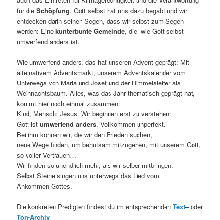
auch das Eintreten für Klimagerechtigkeit und die Verantwortung
für die
Schöpfung
. Gott selbst hat uns dazu begabt und wir
entdecken darin seinen Segen, dass wir selbst zum Segen
werden: Eine
kunterbunte Gemeinde
, die, wie Gott selbst –
umwerfend anders ist.
Wie umwerfend anders, das hat unseren Advent geprägt: Mit
alternativem Adventsmarkt, unserem Adventskalender vom
Unterwegs von Maria und Josef und der Himmelsleiter als
Weihnachtsbaum. Alles, was das Jahr thematisch geprägt hat,
kommt hier noch einmal zusammen:
Kind, Mensch: Jesus. Wir beginnen erst zu verstehen:
Gott ist
umwerfend anders
. Vollkommen unperfekt.
Bei ihm können wir, die wir den Frieden suchen,
neue Wege finden, um behutsam mitzugehen, mit unserem Gott,
so voller Vertrauen…
Wir finden so unendlich mehr, als wir selber mitbringen.
Selbst Steine singen uns unterwegs das Lied vom
Ankommen Gottes.
Die konkreten Predigten findest du im entsprechenden
Text
– oder
Ton-Archiv