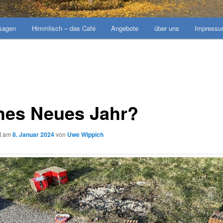
sagen
Himmlisch – das Café
Angebote
über uns
Impress
hes Neues Jahr?
ht am
8. Januar 2024
von
Uwe Wippich