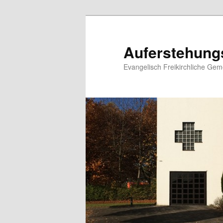
Zum
primären
Inhalt
Auferstehung
springen
Evangelisch Freikirchliche Ge