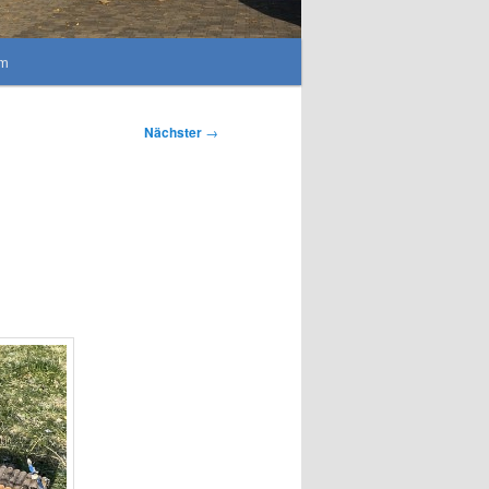
um
Nächster
→