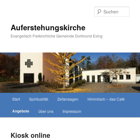
Zum
primären
Such
Inhalt
springen
Auferstehungskirche
Evangelisch Freikirchliche Gemeinde Dortmund Eving
Hauptmenü
Start
Spiritualität
Zeitansagen
Himmlisch – das Café
Angebote
über uns
Impressum
Kiosk online