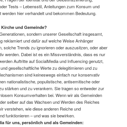
oder Tests – Lebensstil, Anleitungen zum Konsum und
tät werden hier verhandelt und bekommen Bedeutung.
r Kirche und Gemeinde?
r Generationen, sondern unserer Gesellschaft insgesamt,
g reklamiert und dafür auf welche Weise Anhänger
, solche Trends zu ignorieren oder auszusitzen, oder aber
tiv werden. Dabei ist es ein Missverständnis, dass es nur
erden Auftritte auf SocialMedia und Influencing genutzt,
d gesellschaftliche Werte zu delegitimieren und zu
echanismen sind keineswegs einfach nur konservativ
n nationalistische, populistische, antisemitische oder
zu stärken und zu verankern. Sie tragen so entweder zur
enlosem Konsumverhalten bei. Wenn wir als Gemeinden
 oder selber auf das Wachsen und Werden des Reiches
ir verstehen, wie diese anderen Reiche und
nd funktionieren – und was sie bewirken.
ia für uns, persönlich und als Gemeinden: