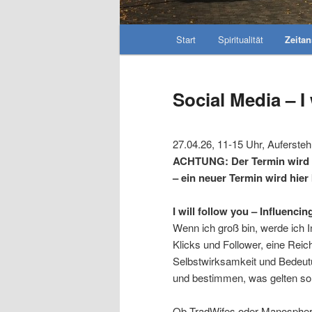
Hauptmenü
Start
Spiritualität
Zeita
Social Media – I 
27.04.26, 11-15 Uhr, Auferst
ACHTUNG: Der Termin wird
– ein neuer Termin wird hie
I will follow you – Influenci
Wenn ich groß bin, werde ich 
Klicks und Follower, eine Rei
Selbstwirksamkeit und Bedeutu
und bestimmen, was gelten sol
Ob TradWifes oder Manosphere,