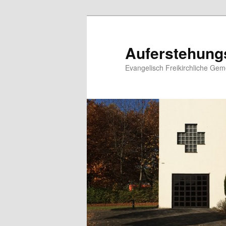
Zum
primären
Inhalt
Auferstehung
springen
Evangelisch Freikirchliche Ge