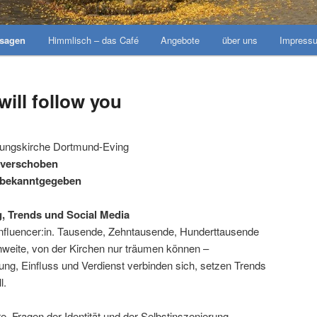
nsagen
Himmlisch – das Café
Angebote
über uns
Impress
will follow you
ehungskirche Dortmund-Eving
 verschoben
r bekanntgegeben
ng, Trends und Social Media
Influencer:in. Tausende, Zehntausende, Hunderttausende
chweite, von der Kirchen nur träumen können –
ng, Einfluss und Verdienst verbinden sich, setzen Trends
l.
 Fragen der Identität und der Selbstinszenierung,