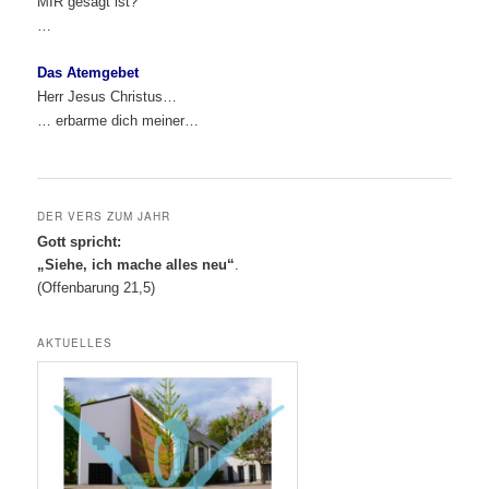
MIR gesagt ist?
…
Das Atemgebet
Herr Jesus Christus…
… erbarme dich meiner…
DER VERS ZUM JAHR
Gott spricht:
„Siehe, ich mache alles neu“
.
(Offenbarung 21,5)
AKTUELLES