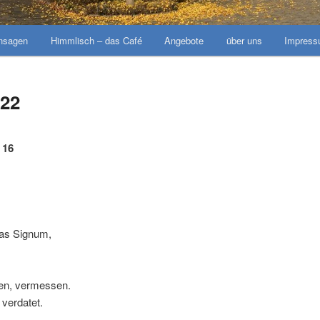
ansagen
Himmlisch – das Café
Angebote
über uns
Impres
022
 16
das Signum,
en, vermessen.
 verdatet.