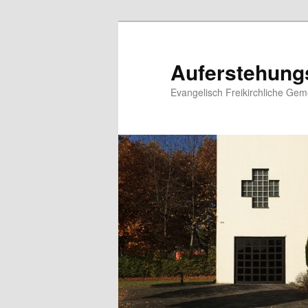
Zum
primären
Inhalt
Auferstehung
springen
Evangelisch Freikirchliche Ge