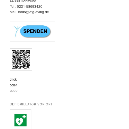
44339 Dortmund
Tel.: 0231-58693420‬
Mail: hallo@efg-eving.de
click
oder
code
DEFIBRILLATOR VOR ORT