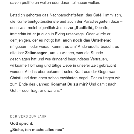
davon profitieren wollen oder daran teilhaben wollen.
Letztlich gehörten das Nachbarschaftsfest, das Café Himmlisch,
die Kunterbuntgottesdienste und auch der Paradiesgarten dazu –
denn was meint eigentlich Jesus zur „
Stadtbild
„-Debatte,
immerhin ist er ja auch in Eving unterwegs. Oder würde er
demjenigen, der es nötigt hat,
auch noch das Unterhemd
mitgeben – oder worauf kommt es an? Andererseits braucht es
offenbar
Zeitansagen
, um zu wissen, was die Stunde
geschlagen hat und wie dringend begründetes Vertrauen,
wirksame Hoffnung und tätige Liebe in unserer Zeit gebraucht
werden. All das aber bekommt seine Kraft aus der Gegenwart
Christi und dem eben schon erwähnten Vogel. Darum fragen wir
zum Ende des Jahres:
Kommst Du zu mir?
Und damit nach
Gott – oder fragt er etwa uns?
DER VERS ZUM JAHR
Gott spricht:
„Siehe, ich mache alles neu“
.