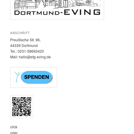
ANSCHRIFT
Preußische Str. 96,
44339 Dortmund
Tel.: 0231-58693420‬
Mail: hallo@efg-eving.de
click
oder