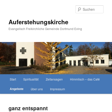
Zum
primären
Such
Inhalt
springen
Auferstehungskirche
Evangelisch Freikirchliche Gemeinde Dortmund Eving
Hauptmenü
Start
Spiritualität
Zeitansagen
Himmlisch – das Café
Angebote
über uns
Impressum
ganz entspannt