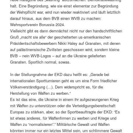
halt. Eine Begründung, wie sie einst elementar zur Begründung
der Wehrpflicht war, wird nun wieder reaktiviert und läuft letztlich
darauf hinaus, aus dem BVB einen WVB zu machen:
Wehrsportverein Borussia 2024.
Vielleicht gibt es dann demnächst nicht nur den handschriftlichen
Gruß „macht sie alle“ der gescheiterten us-amerikanischen
Präsidentschaftsbewerbern Nikki Haley auf Granaten, mit denen
auf palästinensische Zivilisten geschossen wird, sondern kleine
BVB – nein WVB-Logos – auf an die Ukraine gelieferten
Granaten. Sportlich normal, sowas.
In der Stellungnahme der EKD dazu heißt es: „Gerade bei
internationalen Sportturnieren geht es um eine Form friedlicher
Völkerverständigung (…). Dem widerspricht es, für die
Herstellung von Waffen zu werben.“
Es ist das eine, die Ukraine in einem ihr aufgezwungenen Krieg
mit Waffen zu unterstützen oder die Verteidigungsbereitschaft
Europas zu stärken, aber, so der Sportbeauftragte der EKD: “Es
ist etwas anderes, für Waffenfirmen zu werben und Kriege und
Waffen zu “normalisieren”.” Militärische Gewalt und Waffen
könnten immer nur ein letztes Mittel sein, um schlimmere Gewalt