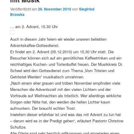
Veröffentlicht am
26. November 2010
von
Siegfried
Brzoska
… am 2. Advent, 15.30 Uhr
Auch in diesem Jahr feiern wir wieder unseren beliebten
Adventskaffee-Gottesdienst.
Er findet am 2. Advent (05.12.2010) um 15.30 Uhr statt. Die
Besucher können sich auf ein gemütliches Kaffeetrinken und ein
reichhaltiges Kuchen- und Tortenbuffet freuen. Der Musikkreis Dr.
Scheel wird den Gottesdienst zum Thema „Vom Trösten und
Getröstet-Werden“ musikalisch umrahmen.
„Nach einem eher grauen und trüben November empfinden viele
Menschen die Adventszeit mit den vielen Lichtern und der
Vorfreude auf Weihnachten als tröstlich. Wer allerdings wirkliche
Sorgen oder Nöte hat, den werden die hellen Lichter kaum
aufmuntern. Der braucht echten Trost.
Inwiefern dieser erfahrbar ist und was das mit Advent zu tun hat
– darum wird es in der Predigt gehen“, erläutert Pastorin Christine
Schultze.
Alle Gäste sind sehr herzlich willkommen und eingeladen einen