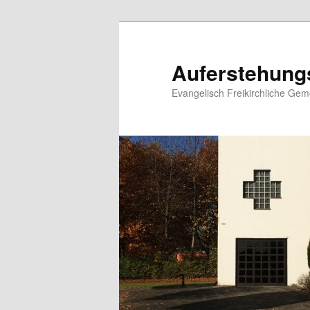
Zum
primären
Inhalt
Auferstehung
springen
Evangelisch Freikirchliche Ge