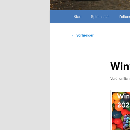
Hauptmenü
Start
Spiritualität
Zeitan
Beitragsnavigation
←
Vorheriger
Win
Veröffentlic