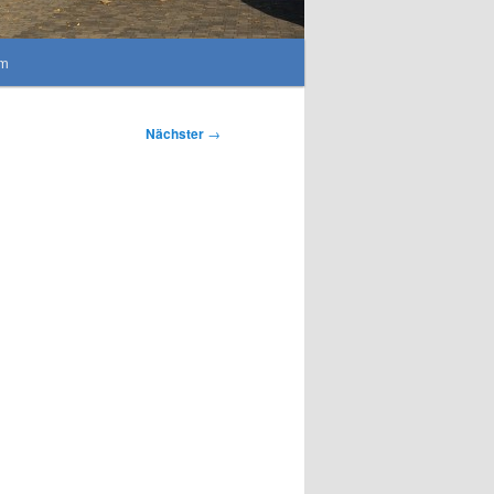
um
Nächster
→