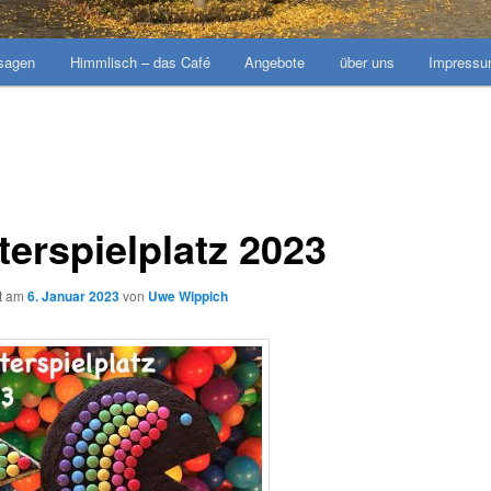
sagen
Himmlisch – das Café
Angebote
über uns
Impress
terspielplatz 2023
ht am
6. Januar 2023
von
Uwe Wippich