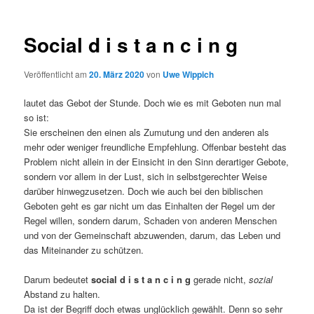
Social d i s t a n c i n g
Veröffentlicht am
20. März 2020
von
Uwe Wippich
lautet das Gebot der Stunde. Doch wie es mit Geboten nun mal
so ist:
Sie erscheinen den einen als Zumutung und den anderen als
mehr oder weniger freundliche Empfehlung. Offenbar besteht das
Problem nicht allein in der Einsicht in den Sinn derartiger Gebote,
sondern vor allem in der Lust, sich in selbstgerechter Weise
darüber hinwegzusetzen. Doch wie auch bei den biblischen
Geboten geht es gar nicht um das Einhalten der Regel um der
Regel willen, sondern darum, Schaden von anderen Menschen
und von der Gemeinschaft abzuwenden, darum, das Leben und
das Miteinander zu schützen.
Darum bedeutet
social d i s t a n c i n g
gerade nicht,
sozial
Abstand zu halten.
Da ist der Begriff doch etwas unglücklich gewählt. Denn so sehr