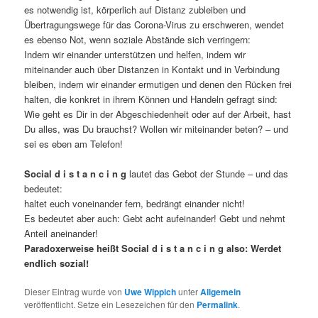
es notwendig ist, körperlich auf Distanz zubleiben und
Übertragungswege für das Corona-Virus zu erschweren, wendet
es ebenso Not, wenn soziale Abstände sich verringern:
Indem wir einander unterstützen und helfen, indem wir
miteinander auch über Distanzen in Kontakt und in Verbindung
bleiben, indem wir einander ermutigen und denen den Rücken frei
halten, die konkret in ihrem Können und Handeln gefragt sind:
Wie geht es Dir in der Abgeschiedenheit oder auf der Arbeit, hast
Du alles, was Du brauchst? Wollen wir miteinander beten? – und
sei es eben am Telefon!
Social d i s t a n c i n g
lautet das Gebot der Stunde – und das
bedeutet:
haltet euch voneinander fern, bedrängt einander nicht!
Es bedeutet aber auch: Gebt acht aufeinander! Gebt und nehmt
Anteil aneinander!
Paradoxerweise heißt Social d i s t a n c i n g also:
Werdet
endlich sozial!
Dieser Eintrag wurde von
Uwe Wippich
unter
Allgemein
veröffentlicht. Setze ein Lesezeichen für den
Permalink
.