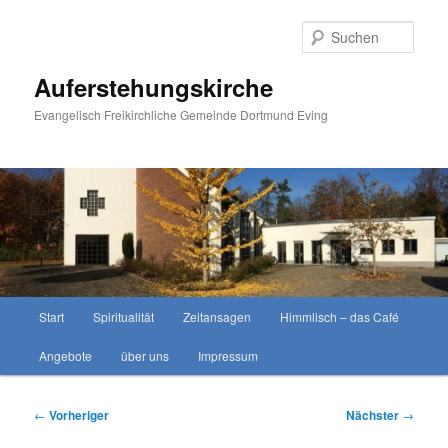
Zum
primären
Such
Inhalt
springen
Auferstehungskirche
Evangelisch Freikirchliche Gemeinde Dortmund Eving
Hauptmenü
Start
Spiritualität
Zeitansagen
Himmlisch – das Café
Angebote
über uns
Impressum
Beitragsnavigation
←
Vorheriger
Nächster
→