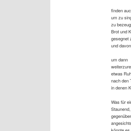
finden a
um zu sin
zu bezeug
Brot und K
gesegnet z
und davon
um dann
weiterzure
etwas Ruh
nach den 
in denen 
Was für ei
Staunend, 
gegenüber
angesichts
könnte es