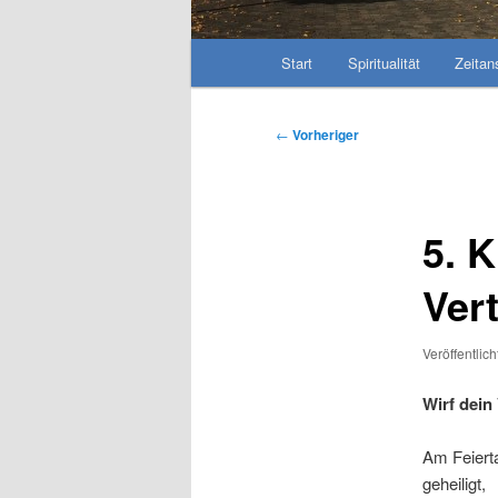
Hauptmenü
Start
Spiritualität
Zeitan
Beitragsnavigation
←
Vorheriger
5. K
Ver
Veröffentlic
Wirf dein
Am Feierta
geheiligt,