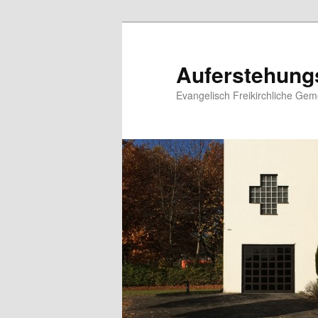
Zum
primären
Inhalt
Auferstehung
springen
Evangelisch Freikirchliche Ge