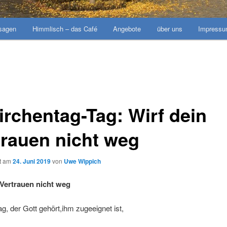
sagen
Himmlisch – das Café
Angebote
über uns
Impress
irchentag-Tag: Wirf dein
trauen nicht weg
ht am
24. Juni 2019
von
Uwe Wippich
 Vertrauen nicht weg
g, der Gott gehört,
ihm zugeeignet ist,