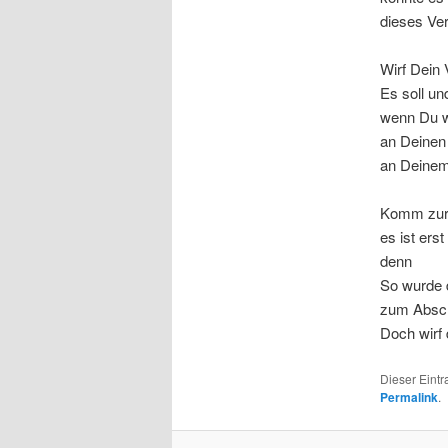
dieses Ver
Wirf Dein 
Es soll un
wenn Du wi
an Deinen 
an Deinem
Komm zur 
es ist erst
denn
So wurde d
zum Absch
Doch wirf 
Dieser Eint
Permalink
.