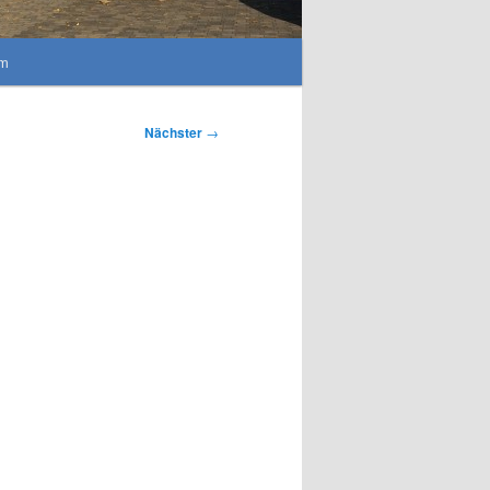
um
Nächster
→