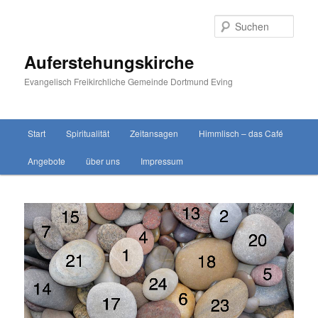
Zum
primären
Such
Inhalt
springen
Auferstehungskirche
Evangelisch Freikirchliche Gemeinde Dortmund Eving
Hauptmenü
Start
Spiritualität
Zeitansagen
Himmlisch – das Café
Angebote
über uns
Impressum